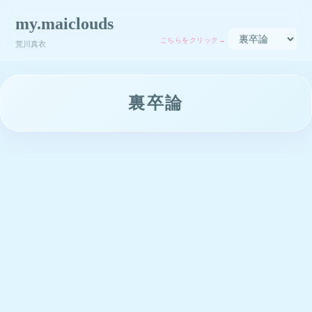
my.maiclouds
こちらをクリック→
荒川真衣
裏卒論