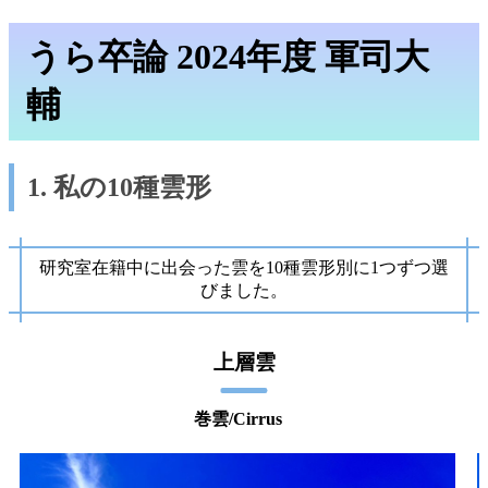
うら卒論 2024年度 軍司大
輔
1. 私の10種雲形
研究室在籍中に出会った雲を10種雲形別に1つずつ選
びました。
上層雲
巻雲/Cirrus