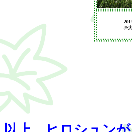
201
@
以上、ヒロシュンが