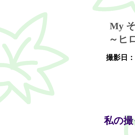
My 
～ヒ
撮影日：20
私の撮