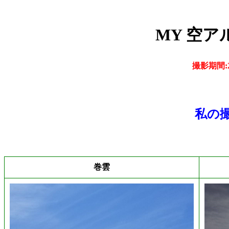
MY 空ア
撮影期間:2
私の撮
巻雲