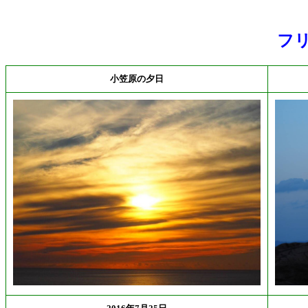
フ
小笠原の夕日