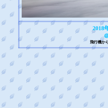
2018
飛行機か