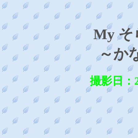
My 
～か
撮影日：201