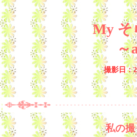
My 
～
撮影日：201
私の撮