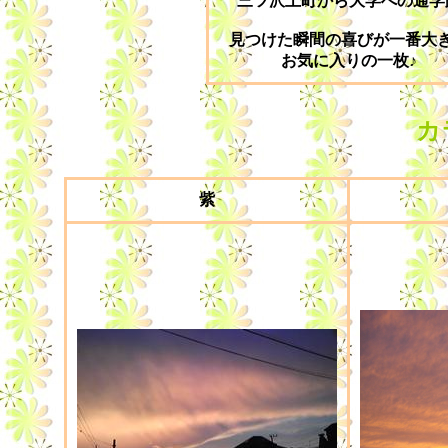
三ツ沢上町から大学への通学
見つけた瞬間の喜びが一番大
お気に入りの一枚♪
カ
紫